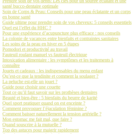
Prendre soin de vos dents: Les clés pour un sourire éclatant et une
santé bucco-dentaire optimale
Soin de Corps & Peau: Conseils pour une peau éclatante et un corps
en bonne santé
Guide ultime pour prendre soin de vos cheveux: 5 conseils essentiels
Quel est l’effet du HHC ?
Pour une expérience d’acupuncture plus efficace : nos conseils
La colonie de vacances entre bienfaits et contraintes sanitaires
Les soins de la peau en hiver en 5 étapes
Pomodori et productivité au travail
Fauteuil roulant manuel vs fauteuil électrique
Intoxication alimentaire : les symptômes et les traitements à
connaître
Jouets et cadeaux : les indispensables du menu enfant
Qu’est-ce que la tendinite et comment la soulager ?
La peluche est-elle un jouet ?
Guide pour choisir une couette
Tout ce qu’il faut savoir sur les prothèses dentaires
Beauté et bien-être : 5 bienfaits du beurre de karité
Quel sport pratiquer quand on est enceinte ?
Comment provoquer l’éjaculation féminine ?
Comment baisser naturellement la tension artérielle ?
Mon estomac me fait mal, que faire ?
Quand souscrire à la mutuelle ?
Top des astuces pour maigrir rapidement