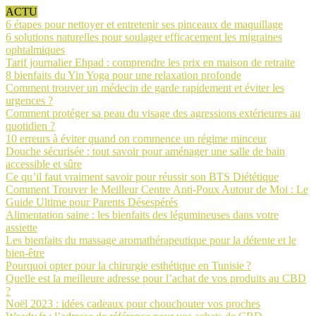
ACTU
6 étapes pour nettoyer et entretenir ses pinceaux de maquillage
6 solutions naturelles pour soulager efficacement les migraines
ophtalmiques
Tarif journalier Ehpad : comprendre les prix en maison de retraite
8 bienfaits du Yin Yoga pour une relaxation profonde
Comment trouver un médecin de garde rapidement et éviter les
urgences ?
Comment protéger sa peau du visage des agressions extérieures au
quotidien ?
10 erreurs à éviter quand on commence un régime minceur
Douche sécurisée : tout savoir pour aménager une salle de bain
accessible et sûre
Ce qu’il faut vraiment savoir pour réussir son BTS Diététique
Comment Trouver le Meilleur Centre Anti-Poux Autour de Moi : Le
Guide Ultime pour Parents Désespérés
Alimentation saine : les bienfaits des légumineuses dans votre
assiette
Les bienfaits du massage aromathérapeutique pour la détente et le
bien-être
Pourquoi opter pour la chirurgie esthétique en Tunisie ?
Quelle est la meilleure adresse pour l’achat de vos produits au CBD
?
Noël 2023 : idées cadeaux pour chouchouter vos proches