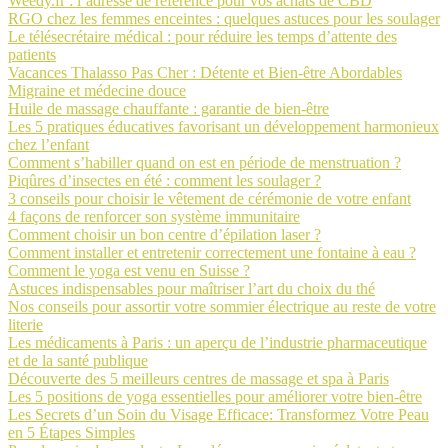
Weedy.fr : l’adresse de référence pour vos achats de CBD
RGO chez les femmes enceintes : quelques astuces pour les soulager
Le télésecrétaire médical : pour réduire les temps d’attente des
patients
Vacances Thalasso Pas Cher : Détente et Bien-être Abordables
Migraine et médecine douce
Huile de massage chauffante : garantie de bien-être
Les 5 pratiques éducatives favorisant un développement harmonieux
chez l’enfant
Comment s’habiller quand on est en période de menstruation ?
Piqûres d’insectes en été : comment les soulager ?
3 conseils pour choisir le vêtement de cérémonie de votre enfant
4 façons de renforcer son système immunitaire
Comment choisir un bon centre d’épilation laser ?
Comment installer et entretenir correctement une fontaine à eau ?
Comment le yoga est venu en Suisse ?
Astuces indispensables pour maîtriser l’art du choix du thé
Nos conseils pour assortir votre sommier électrique au reste de votre
literie
Les médicaments à Paris : un aperçu de l’industrie pharmaceutique
et de la santé publique
Découverte des 5 meilleurs centres de massage et spa à Paris
Les 5 positions de yoga essentielles pour améliorer votre bien-être
Les Secrets d’un Soin du Visage Efficace: Transformez Votre Peau
en 5 Étapes Simples