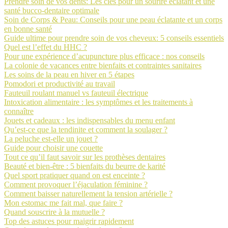
Prendre soin de vos dents: Les clés pour un sourire éclatant et une
santé bucco-dentaire optimale
Soin de Corps & Peau: Conseils pour une peau éclatante et un corps
en bonne santé
Guide ultime pour prendre soin de vos cheveux: 5 conseils essentiels
Quel est l’effet du HHC ?
Pour une expérience d’acupuncture plus efficace : nos conseils
La colonie de vacances entre bienfaits et contraintes sanitaires
Les soins de la peau en hiver en 5 étapes
Pomodori et productivité au travail
Fauteuil roulant manuel vs fauteuil électrique
Intoxication alimentaire : les symptômes et les traitements à
connaître
Jouets et cadeaux : les indispensables du menu enfant
Qu’est-ce que la tendinite et comment la soulager ?
La peluche est-elle un jouet ?
Guide pour choisir une couette
Tout ce qu’il faut savoir sur les prothèses dentaires
Beauté et bien-être : 5 bienfaits du beurre de karité
Quel sport pratiquer quand on est enceinte ?
Comment provoquer l’éjaculation féminine ?
Comment baisser naturellement la tension artérielle ?
Mon estomac me fait mal, que faire ?
Quand souscrire à la mutuelle ?
Top des astuces pour maigrir rapidement