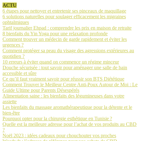
ACTU
6 étapes pour nettoyer et entretenir ses pinceaux de maquillage
6 solutions naturelles pour soulager efficacement les migraines
ophtalmiques
Tarif journalier Ehpad : comprendre les prix en maison de retraite
8 bienfaits du Yin Yoga pour une relaxation profonde
Comment trouver un médecin de garde rapidement et éviter les
urgences ?
Comment protéger sa peau du visage des agressions extérieures au
quotidien ?
10 erreurs à éviter quand on commence un régime minceur
Douche sécurisée : tout savoir pour aménager une salle de bain
accessible et sûre
Ce qu’il faut vraiment savoir pour réussir son BTS Diététique
Comment Trouver le Meilleur Centre Anti-Poux Autour de Moi : Le
Guide Ultime pour Parents Désespérés
Alimentation saine : les bienfaits des légumineuses dans votre
assiette
Les bienfaits du massage aromathérapeutique pour la détente et le
bien-être
Pourquoi opter pour la chirurgie esthétique en Tunisie ?
Quelle est la meilleure adresse pour l’achat de vos produits au CBD
?
Noël 2023 : idées cadeaux pour chouchouter vos proches