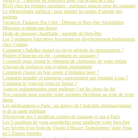
Weedy.fr : l’adresse de référence pour vos achats de CBD
RGO chez les femmes enceintes : quelques astuces pour les soulager
Le télésecrétaire médical : pour réduire les temps d’attente des
patients
Vacances Thalasso Pas Cher : Détente et Bien-être Abordables
Migraine et médecine douce
Huile de massage chauffante : garantie de bien-être
Les 5 pratiques éducatives favorisant un développement harmonieux
chez l’enfant
Comment s’habiller quand on est en période de menstruation ?
Piqûres d’insectes en été : comment les soulager ?
3 conseils pour choisir le vêtement de cérémonie de votre enfant
4 façons de renforcer son système immunitaire
Comment choisir un bon centre d’épilation laser ?
Comment installer et entretenir correctement une fontaine à eau ?
Comment le yoga est venu en Suisse ?
Astuces indispensables pour maîtriser l’art du choix du thé
Nos conseils pour assortir votre sommier électrique au reste de votre
literie
Les médicaments à Paris : un aperçu de l’industrie pharmaceutique
et de la santé publique
Découverte des 5 meilleurs centres de massage et spa à Paris
Les 5 positions de yoga essentielles pour améliorer votre bien-être
Les Secrets d’un Soin du Visage Efficace: Transformez Votre Peau
en 5 Étapes Simples