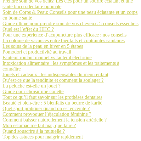
Prendre soin de vos dents: Les clés pour un sourire éclatant et une
santé bucco-dentaire optimale
Soin de Corps & Peau: Conseils pour une peau éclatante et un corps
en bonne santé
Guide ultime pour prendre soin de vos cheveux: 5 conseils essentiels
Quel est l’effet du HHC ?
Pour une expérience d’acupuncture plus efficace : nos conseils
La colonie de vacances entre bienfaits et contraintes sanitaires
Les soins de la peau en hiver en 5 étapes
Pomodori et productivité au travail
Fauteuil roulant manuel vs fauteuil électrique
Intoxication alimentaire : les symptômes et les traitements à
connaître
Jouets et cadeaux : les indispensables du menu enfant
Qu’est-ce que la tendinite et comment la soulager ?
La peluche est-elle un jouet ?
Guide pour choisir une couette
Tout ce qu’il faut savoir sur les prothèses dentaires
Beauté et bien-être : 5 bienfaits du beurre de karité
Quel sport pratiquer quand on est enceinte ?
Comment provoquer l’éjaculation féminine ?
Comment baisser naturellement la tension artérielle ?
Mon estomac me fait mal, que faire ?
Quand souscrire à la mutuelle ?
Top des astuces pour maigrir rapidement