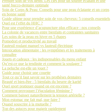
Prendre soin de vos dents: Les clés pour un sourire éclatant et une
santé bucco-dentaire optimale
Soin de Corps & Peau: Conseils pour une peau éclatante et un corps
en bonne santé
Guide ultime pour prendre soin de vos cheveux: 5 conseils essentiels
Quel est l’effet du HHC ?
Pour une expérience d’acupuncture plus efficace : nos conseils
La colonie de vacances entre bienfaits et contraintes sanitaires
Les soins de la peau en hiver en 5 étapes
Pomodori et productivité au travail
Fauteuil roulant manuel vs fauteuil électrique
Intoxication alimentaire : les symptômes et les traitements à
connaître
Jouets et cadeaux : les indispensables du menu enfant
Qu’est-ce que la tendinite et comment la soulager ?
La peluche est-elle un jouet ?
Guide pour choisir une couette
Tout ce qu’il faut savoir sur les prothèses dentaires
Beauté et bien-être : 5 bienfaits du beurre de karité
Quel sport pratiquer quand on est enceinte ?
Comment provoquer l’éjaculation féminine ?
Comment baisser naturellement la tension artérielle ?
Mon estomac me fait mal, que faire ?
Quand souscrire à la mutuelle ?
Top des astuces pour maigrir rapidement