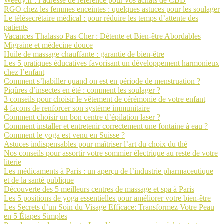
Weedy.fr : l’adresse de référence pour vos achats de CBD
RGO chez les femmes enceintes : quelques astuces pour les soulager
Le télésecrétaire médical : pour réduire les temps d’attente des
patients
Vacances Thalasso Pas Cher : Détente et Bien-être Abordables
Migraine et médecine douce
Huile de massage chauffante : garantie de bien-être
Les 5 pratiques éducatives favorisant un développement harmonieux
chez l’enfant
Comment s’habiller quand on est en période de menstruation ?
Piqûres d’insectes en été : comment les soulager ?
3 conseils pour choisir le vêtement de cérémonie de votre enfant
4 façons de renforcer son système immunitaire
Comment choisir un bon centre d’épilation laser ?
Comment installer et entretenir correctement une fontaine à eau ?
Comment le yoga est venu en Suisse ?
Astuces indispensables pour maîtriser l’art du choix du thé
Nos conseils pour assortir votre sommier électrique au reste de votre
literie
Les médicaments à Paris : un aperçu de l’industrie pharmaceutique
et de la santé publique
Découverte des 5 meilleurs centres de massage et spa à Paris
Les 5 positions de yoga essentielles pour améliorer votre bien-être
Les Secrets d’un Soin du Visage Efficace: Transformez Votre Peau
en 5 Étapes Simples