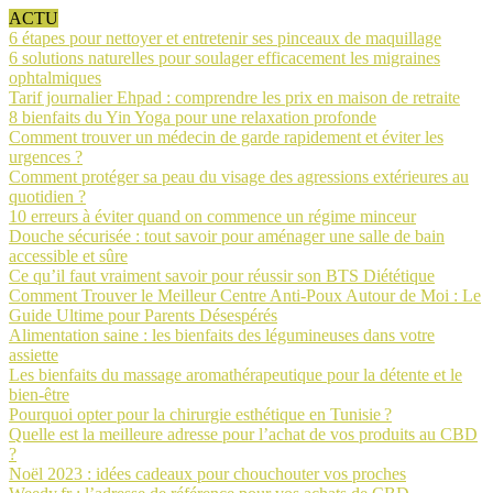
ACTU
6 étapes pour nettoyer et entretenir ses pinceaux de maquillage
6 solutions naturelles pour soulager efficacement les migraines
ophtalmiques
Tarif journalier Ehpad : comprendre les prix en maison de retraite
8 bienfaits du Yin Yoga pour une relaxation profonde
Comment trouver un médecin de garde rapidement et éviter les
urgences ?
Comment protéger sa peau du visage des agressions extérieures au
quotidien ?
10 erreurs à éviter quand on commence un régime minceur
Douche sécurisée : tout savoir pour aménager une salle de bain
accessible et sûre
Ce qu’il faut vraiment savoir pour réussir son BTS Diététique
Comment Trouver le Meilleur Centre Anti-Poux Autour de Moi : Le
Guide Ultime pour Parents Désespérés
Alimentation saine : les bienfaits des légumineuses dans votre
assiette
Les bienfaits du massage aromathérapeutique pour la détente et le
bien-être
Pourquoi opter pour la chirurgie esthétique en Tunisie ?
Quelle est la meilleure adresse pour l’achat de vos produits au CBD
?
Noël 2023 : idées cadeaux pour chouchouter vos proches