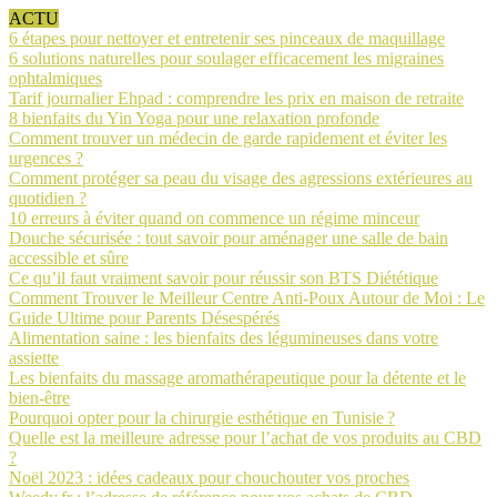
ACTU
6 étapes pour nettoyer et entretenir ses pinceaux de maquillage
6 solutions naturelles pour soulager efficacement les migraines
ophtalmiques
Tarif journalier Ehpad : comprendre les prix en maison de retraite
8 bienfaits du Yin Yoga pour une relaxation profonde
Comment trouver un médecin de garde rapidement et éviter les
urgences ?
Comment protéger sa peau du visage des agressions extérieures au
quotidien ?
10 erreurs à éviter quand on commence un régime minceur
Douche sécurisée : tout savoir pour aménager une salle de bain
accessible et sûre
Ce qu’il faut vraiment savoir pour réussir son BTS Diététique
Comment Trouver le Meilleur Centre Anti-Poux Autour de Moi : Le
Guide Ultime pour Parents Désespérés
Alimentation saine : les bienfaits des légumineuses dans votre
assiette
Les bienfaits du massage aromathérapeutique pour la détente et le
bien-être
Pourquoi opter pour la chirurgie esthétique en Tunisie ?
Quelle est la meilleure adresse pour l’achat de vos produits au CBD
?
Noël 2023 : idées cadeaux pour chouchouter vos proches