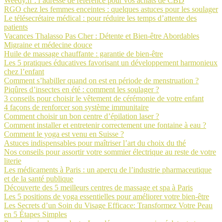
Weedy.fr : l’adresse de référence pour vos achats de CBD
RGO chez les femmes enceintes : quelques astuces pour les soulager
Le télésecrétaire médical : pour réduire les temps d’attente des
patients
Vacances Thalasso Pas Cher : Détente et Bien-être Abordables
Migraine et médecine douce
Huile de massage chauffante : garantie de bien-être
Les 5 pratiques éducatives favorisant un développement harmonieux
chez l’enfant
Comment s’habiller quand on est en période de menstruation ?
Piqûres d’insectes en été : comment les soulager ?
3 conseils pour choisir le vêtement de cérémonie de votre enfant
4 façons de renforcer son système immunitaire
Comment choisir un bon centre d’épilation laser ?
Comment installer et entretenir correctement une fontaine à eau ?
Comment le yoga est venu en Suisse ?
Astuces indispensables pour maîtriser l’art du choix du thé
Nos conseils pour assortir votre sommier électrique au reste de votre
literie
Les médicaments à Paris : un aperçu de l’industrie pharmaceutique
et de la santé publique
Découverte des 5 meilleurs centres de massage et spa à Paris
Les 5 positions de yoga essentielles pour améliorer votre bien-être
Les Secrets d’un Soin du Visage Efficace: Transformez Votre Peau
en 5 Étapes Simples