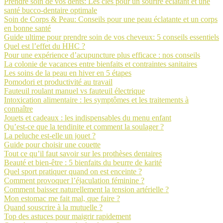
Prendre soin de vos dents: Les clés pour un sourire éclatant et une
santé bucco-dentaire optimale
Soin de Corps & Peau: Conseils pour une peau éclatante et un corps
en bonne santé
Guide ultime pour prendre soin de vos cheveux: 5 conseils essentiels
Quel est l’effet du HHC ?
Pour une expérience d’acupuncture plus efficace : nos conseils
La colonie de vacances entre bienfaits et contraintes sanitaires
Les soins de la peau en hiver en 5 étapes
Pomodori et productivité au travail
Fauteuil roulant manuel vs fauteuil électrique
Intoxication alimentaire : les symptômes et les traitements à
connaître
Jouets et cadeaux : les indispensables du menu enfant
Qu’est-ce que la tendinite et comment la soulager ?
La peluche est-elle un jouet ?
Guide pour choisir une couette
Tout ce qu’il faut savoir sur les prothèses dentaires
Beauté et bien-être : 5 bienfaits du beurre de karité
Quel sport pratiquer quand on est enceinte ?
Comment provoquer l’éjaculation féminine ?
Comment baisser naturellement la tension artérielle ?
Mon estomac me fait mal, que faire ?
Quand souscrire à la mutuelle ?
Top des astuces pour maigrir rapidement